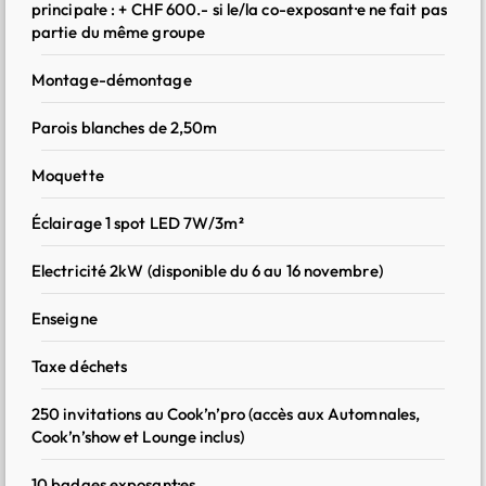
principal·e : + CHF 600.- si le/la co-exposant·e ne fait pas
Accès illimité à Cook’n’pro et au Lounge : accueillez vos
partie du même groupe
partenaires dans un espace business privilégié
Montage-démontage
Logo sur le plan du Cook’n’pro en ligne et sur place, pour
renforcer votre visibilité auprès des visiteur·ses
Parois blanches de 2,50m
3x2m
Prix en CHF et hors TVA
Moquette
Éclairage 1 spot LED 7W/3m²
Electricité 2kW (disponible du 6 au 16 novembre)
Enseigne
Taxe déchets
+
250 invitations au Cook’n’pro (accès aux Automnales,
Cook’n’show et Lounge inclus)
10 badges exposant·es