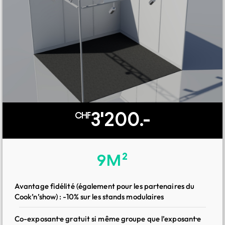
Inclus avec votre stand
3'200.-
CHF
Pack essential
9M²
Visibilité sur la liste officielle des exposant·es sur le site du
Avantage fidélité (également pour les partenaires du
salon, avec la possibilité d’indiquer les coordonnées d’une
Cook’n’show) : -10% sur les stands modulaires
personne de contact ainsi qu’un lien de redirection vers
votre site
Co-exposant·e gratuit si même groupe que l’exposant·e