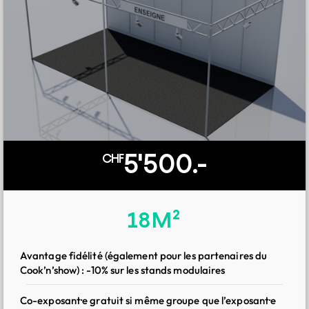
1'500.-
CHF
5'500.-
CHF
Pack starter
18M²
Tous les avantages du pack de base
Avantage fidélité (également pour les partenaires du
Cook’n’show) : -10% sur les stands modulaires
Logo sur le site web avec redirection vers votre site :
soyez visible dès les premières recherches des visiteur·ses
Co-exposant·e gratuit si même groupe que l’exposant·e
professionnel·les