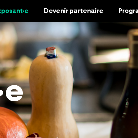
xposant·e
Devenir partenaire
Prog
·e