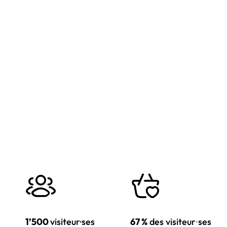
1’500
visiteur·ses
67 %
des visiteur∙ses