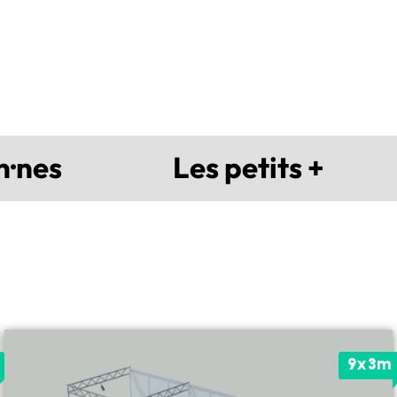
n·nes
Les petits +
9x3m