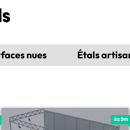
ds
faces nues
Étals artisa
6x3m