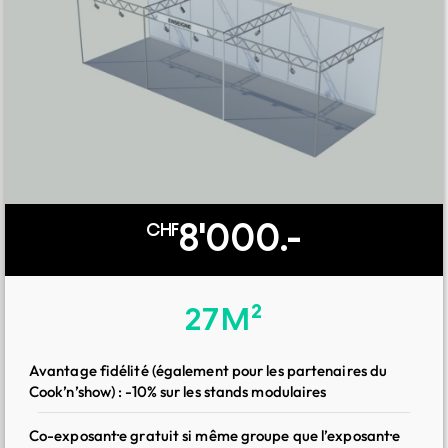
3'000.-
CHF
8'000.-
CHF
Pack pro
27M²
Tous les avantages du pack starter
Avantage fidélité (également pour les partenaires du
Cook’n’show) : -10% sur les stands modulaires
Publication LinkedIn dédiée : touchez notre communauté
B2B et valorisez votre présence
Co-exposant·e gratuit si même groupe que l’exposant·e