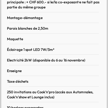
principal·e : + CHF 600.- si le/la co-exposant·e ne fait pas
partie du même groupe
Signature mail personnalisée avec votre numéro de stand
: informez et engagez dès chaque échange
Montage-démontage
Factsheet post-événement : recevez les données-clés et
180.-/m²
CHF
Parois blanches de 2,50m
insights utiles pour mesurer vos retours
Moquette
Prix en CHF et hors TVA
Prix au mètre carré
Éclairage 1 spot LED 7W/3m²
Surface nue (18 m² minimum)
Electricité 2kW (disponible du 6 au 16 novembre)
Enseigne
vantage fidélité (également pour les partenaires du Cook’n’show) :
HF 20.-/m² de réduction sur les surfaces nues
Taxe déchets
o-exposant·e gratuit si même groupe que l’exposant·e principal·e : 
250 invitations au Cook’n’pro (accès aux Automnales,
HF 600.- si le/la co-exposant·e ne fait pas partie du même groupe
Cook’n’show et Lounge inclus)
900.-
CHF
rix en CHF et hors TVA
10 badges exposant·es