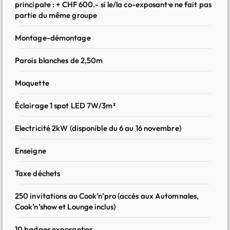
principal·e : + CHF 600.- si le/la co-exposant·e ne fait pas
Maintien de votre visibilité dans la liste des exposant·es
partie du même groupe
en ligne après l’événement
Montage-démontage
Mise à disposition de billets visiteur·euses offerts,
proportionnellement à la surface de votre stand
Parois blanches de 2,50m
Réception des campagnes d’emailing afin de rester
Moquette
informé des actualités et des nouveautés du salon
Éclairage 1 spot LED 7W/3m²
Electricité 2kW (disponible du 6 au 16 novembre)
Enseigne
A
C
Taxe déchets
C
250 invitations au Cook’n’pro (accès aux Automnales,
C
Cook’n’show et Lounge inclus)
P
10 badges exposant·es