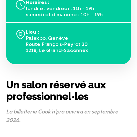
Horaires :
lundi et vendredi : 11h - 19h
samedi et dimanche : 10h - 19h
Lieu :
Palexpo, Genève
Route François-Peyrot 30
1218, Le Grand-Saconnex
Un salon réservé aux
professionnel·les
La billetterie Cook’n’pro ouvrira en septembre
2026.